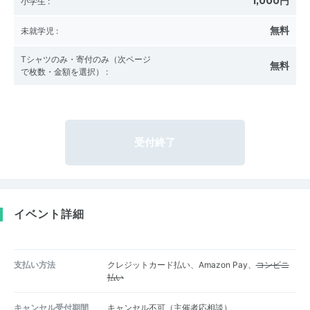
1,000円
小学生
:
無料
未就学児
:
Tシャツのみ・寄付のみ（次ページ
無料
で枚数・金額を選択）
:
受付終了
イベント詳細
支払い方法
クレジットカード払い、Amazon Pay、
コンビニ
払い
キャンセル受付期間
キャンセル不可（主催者応相談）