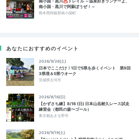
南小国・黒川♨トレイル ～温泉好きランナーよ、
南小国・黒川で阿蘇ぼうぜ！～
熊本県阿蘇郡南小国町
あなたにおすすめのイベント
2026/9/26(土)
日本でここだけ！1日で5県を歩くイベント 第9回
3県境＆5県ウオーク
茨城県古河市
2026/8/16(日)
【かずさち練】8/16 (日) 日本山岳耐久レース試走
練習会（都民の森〜ゴール）
東京都あきる野市
2026/9/19(土)