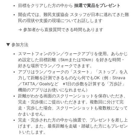
目標をクリアした方の中から
抽選で賞品をプレゼント
開会式では、難民支援協会 スタッフが日本に逃れてきた難
民の現状や支援の現場についてお話しします
→ 参加者から直接質問できる時間もあります
▼ 参加方法
スマートフォンのラン／ウォークアプリを使用。あらかじ
め設定した目標距離（5kmまたは10km）を好きな時間・
好きな場所でラン／ウォークできます。
アプリはラン／ウォークの「スタート」「ストップ」を入
力して距離を計測できるものなら何でもOK（例：Strava
／TATTA／Goalsなど ※1日の歩数を計算する「万歩計」
機能のアプリはお使いになれません）
距離がわかる画面のスクリーンショットを保存いただき、
完走・完歩後にご提出いただきます。複数回に分けて完
走・完歩した場合、スクリーンショットも複数枚になって
かまいません。
完走・完歩された方の中から抽選で、プレゼントを差し上
げます。また、最長距離を走破・踏破した方にもプレゼン
トいたします。