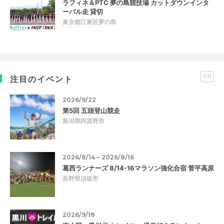
ラフィネ＆PTC 夢の島競技場 カットダウンインタ
ーバル走 貸切
東京都江東区夢の島
PR
注目のイベント
2026/9/22
第5回 五頭登山競走
新潟県阿賀野市
2026/8/14～2026/8/16
葛西ランナーズ 8/14-16マラソン強化合宿 菅平高原
長野県須坂市
2026/9/18