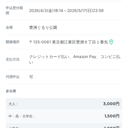
申込受付期
2026/4/3(金)18:14～2026/5/17(日)23:59
間
会場
豊洲ぐるり公園
開催場所
〒135-0061
東京都江東区豊洲６丁目１番先
クレジットカード払い、Amazon Pay、コンビニ払
支払方法
い
代理申込
可
参加費
3,000円
大人
:
1,500円
中・高・大学生
: