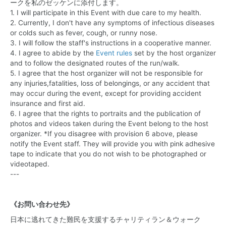
ークを私のゼッケンに添付します。
1. I will participate in this Event with due care to my health.
2. Currently, I don't have any symptoms of infectious diseases
or colds such as fever, cough, or runny nose.
3. I will follow the staff's instructions in a cooperative manner.
4. I agree to abide by the
Event rules
set by the host organizer
and to follow the designated routes of the run/walk.
5. I agree that the host organizer will not be responsible for
any injuries,fatalities, loss of belongings, or any accident that
may occur during the event, except for providing accident
insurance and first aid.
6. I agree that the rights to portraits and the publication of
photos and videos taken during the Event belong to the host
organizer. *If you disagree with provision 6 above, please
notify the Event staff. They will provide you with pink adhesive
tape to indicate that you do not wish to be photographed or
videotaped.
---
《お問い合わせ先》
日本に逃れてきた難民を支援するチャリティラン＆ウォーク