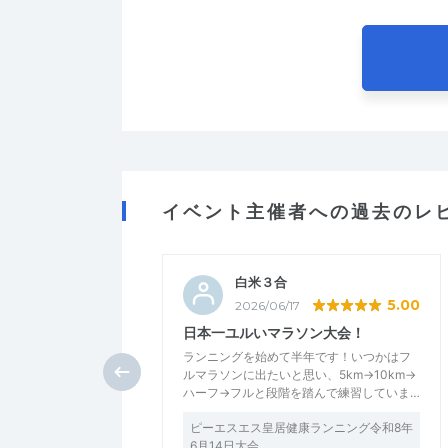
イベント主催者への過去のレ
白米３合
5.00
2026/06/17
日本一ユルいマラソン大会！
ランニングを始めて半年です！いつかはフ
ルマラソンに出たいと思い、5km→10km→
ハーフ→フルと段階を踏んで練習していま…
ピーエスエス皇居健康ランニング令和8年
6月14日大会