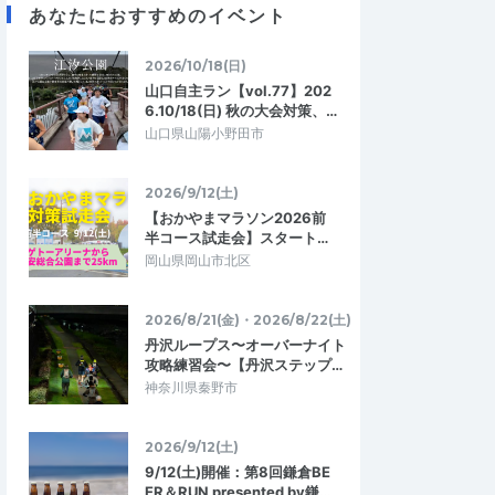
あなたにおすすめのイベント
2026/5/31
2026/4/18
2026/10/18(日)
山口自主ラン【vol.77】202
6.10/18(日) 秋の大会対策、…
山口県山陽小野田市
2026/9/12(土)
【おかやまマラソン2026前
半コース試走会】スタート…
岡山県岡山市北区
2026/8/21(金)・2026/8/22(土)
丹沢ループス〜オーバーナイト
攻略練習会〜【丹沢ステップ…
神奈川県秦野市
2026/9/12(土)
9/12(土)開催：第8回鎌倉BE
ER＆RUN presented by鎌…