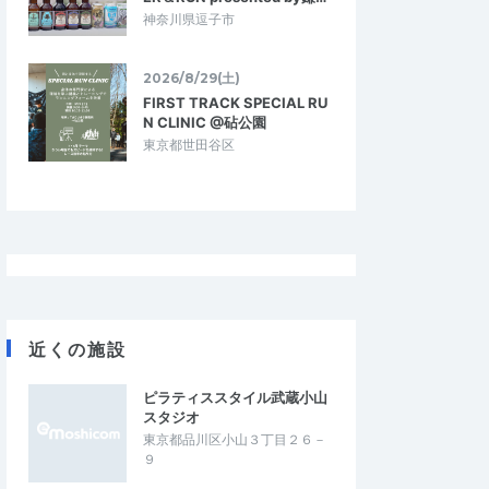
神奈川県逗子市
2026/8/29(土)
FIRST TRACK SPECIAL RU
N CLINIC @砧公園
東京都世田谷区
近くの施設
ピラティススタイル武蔵小山
スタジオ
東京都品川区小山３丁目２６－
９