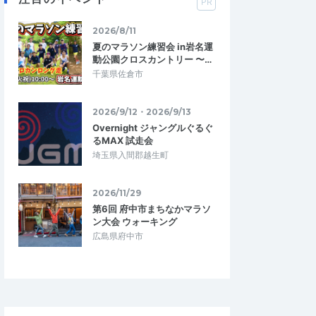
PR
2026/8/11
夏のマラソン練習会 in岩名運
動公園クロスカントリー 〜…
千葉県佐倉市
2026/9/12・2026/9/13
Overnight ジャングルぐるぐ
るMAX 試走会
埼玉県入間郡越生町
2026/11/29
ら
KAZU・OSAKA
第6回 府中市まちなかマラソ
5.00
5.00
08
2026/04/22
ン大会 ウォーキング
す
とてもリーズナブルで参加しやすい
広島県府中市
れました。低価格で気
自分的にはオフシーズンに入っていて秋以
に大満足です。計測タ
降に向けてインターバル走・ペース走に取
が、なくて充分です…
り組んでいるので現状の自分の走力を測…
康ランニング令和8年
ピーエスエス皇居健康ランニング令和8年
4月18日大会