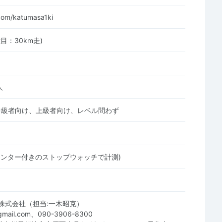
.com/katumasa1ki
目：30km走)
人
中級者向け、上級者向け、レベル問わず
リンター付きのストップウォッチで計測)
株式会社（担当:一木昭克）
@gmail.com、090-3906-8300