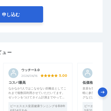
申し込む
ビュー
ウッチー3.0
むらたむ
5.00
2026/06/16
2026/06/
コスパ最高
低価格に大満足で
なかなか1人ではこなせない距離走としてこ
皇居を気持ちよく走
れまで複数回利用させていただいてます。
軽に参加できたこと
ゼッケンをつけてタイム計測までやって…
グなどはありません
ピーエスエス皇居健康ランニング令和8年
ピーエスエス皇居健
6月14日大会
5月31日大会