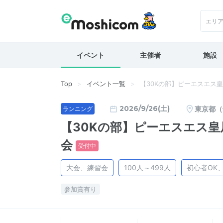
エリ
イベント
主催者
施設
Top
イベント一覧
【30Kの部】ピーエスエス
2026/9/26(土)
東京都（
ランニング
【30Kの部】ピーエスエス皇
会
受付中
大会、練習会
100人～499人
初心者OK
参加賞有り