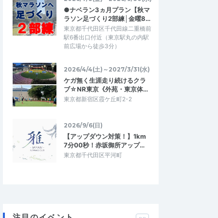
●ナベラン3ヵ月プラン【秋マ
ラソン足づくり2部練│金曜8…
東京都千代田区千代田線二重橋前
駅6番出口付近（東京駅丸の内駅
前広場から徒歩3分）
2026/4/4(土)～2027/3/31(水)
ケガ無く生涯走り続けるクラ
ブ☆NR東京《外苑・東京体…
東京都新宿区霞ケ丘町2-2
2026/9/6(日)
【アップダウン対策！】1km
7分00秒！赤坂御所アップ…
東京都千代田区平河町
注目のイベント