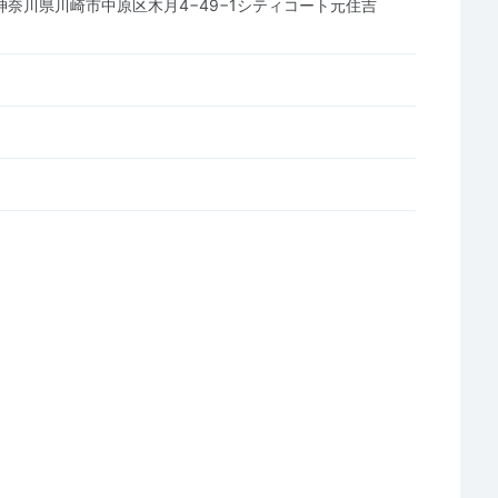
25 神奈川県川崎市中原区木月4−49−1シティコート元住吉