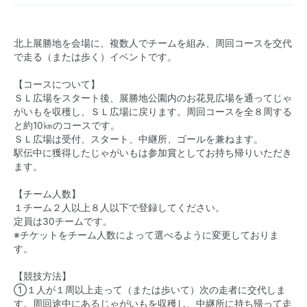
北上展勝地を会場に、複数人でチームを組み、周回コースを交代
で走る（または歩く）イベントです。
【コースについて】
ＳＬ広場をスタート後、展勝地公園内のお花見広場を通ってじゃ
がいもを収穫し、ＳＬ広場に戻ります。周回コースを全８周する
と約10㎞のコースです。
ＳＬ広場は受付、スタート、中継所、ゴールを兼ねます。
駅伝中に獲得したじゃがいもは参加賞としてお持ち帰りいただき
ます。
【チーム人数】
１チーム２人以上８人以下で登録してください。
定員は30チームです。
※チケットをチーム人数によって選べるように変更しておりま
す。
【競技方法】
①１人が１周以上走って（または歩いて）次の走者に交代しま
す。周回途中にあるじゃがいもを収穫し、中継所に持ち帰って走