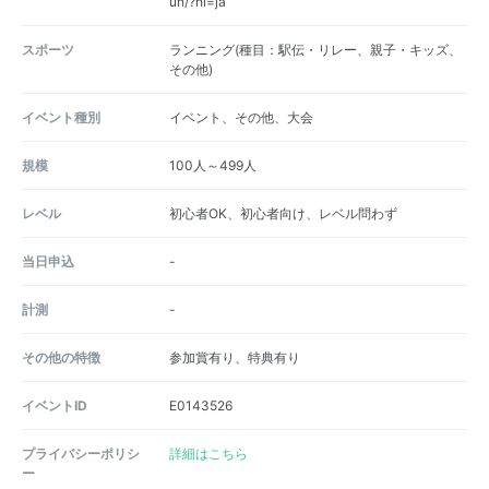
un/?hl=ja
スポーツ
ランニング(種目：駅伝・リレー、親子・キッズ、
その他)
イベント種別
イベント、その他、大会
規模
100人～499人
レベル
初心者OK、初心者向け、レベル問わず
当日申込
-
計測
-
その他の特徴
参加賞有り、特典有り
イベントID
E0143526
プライバシーポリシ
詳細はこちら
ー