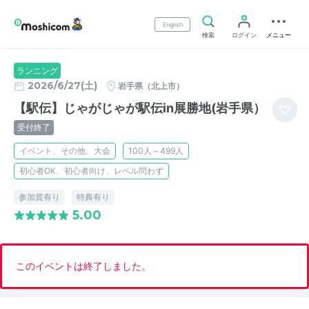
English
検索
ログイン
メニュー
ランニング
2026/6/27(土)
岩手県（北上市）
【駅伝】じゃがじゃが駅伝in展勝地(岩手県）
受付終了
イベント、その他、大会
100人～499人
初心者OK、初心者向け、レベル問わず
参加賞有り
特典有り
5.00
このイベントは終了しました。