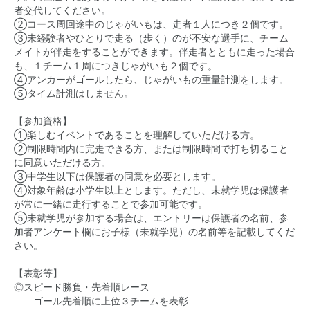
者交代してください。
②コース周回途中のじゃがいもは、走者１人につき２個です。
③未経験者やひとりで走る（歩く）のが不安な選手に、チーム
メイトが伴走をすることができます。伴走者とともに走った場合
も、１チーム１周につきじゃがいも２個です。
④アンカーがゴールしたら、じゃがいもの重量計測をします。
⑤タイム計測はしません。
【参加資格】
①楽しむイベントであることを理解していただける方。
②制限時間内に完走できる方、または制限時間で打ち切ること
に同意いただける方。
③中学生以下は保護者の同意を必要とします。
④対象年齢は小学生以上とします。ただし、未就学児は保護者
が常に一緒に走行することで参加可能です。
⑤未就学児が参加する場合は、エントリーは保護者の名前、参
加者アンケート欄にお子様（未就学児）の名前等を記載してくだ
さい。
【表彰等】
◎スピード勝負・先着順レース
ゴール先着順に上位３チームを表彰