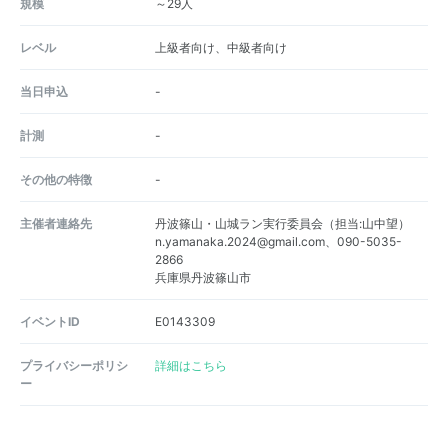
規模
～29人
レベル
上級者向け、中級者向け
当日申込
-
計測
-
その他の特徴
-
主催者連絡先
丹波篠山・山城ラン実行委員会（担当:山中望）
n.yamanaka.2024@gmail.com、090-5035-
2866
兵庫県丹波篠山市
イベントID
E0143309
プライバシーポリシ
詳細はこちら
ー