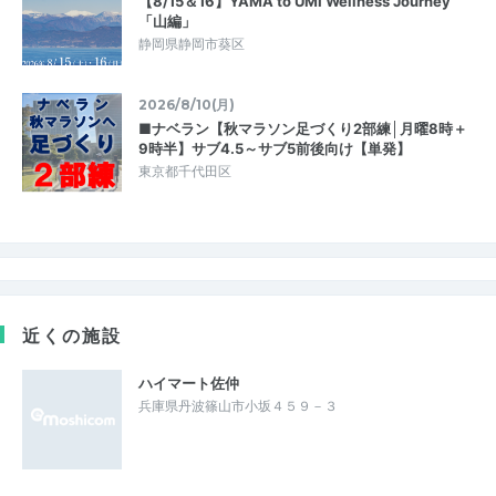
【8/15＆16】YAMA to UMI Wellness Journey
「山編」
静岡県静岡市葵区
2026/8/10(月)
■ナベラン【秋マラソン足づくり2部練│月曜8時＋
9時半】サブ4.5～サブ5前後向け【単発】
東京都千代田区
近くの施設
ハイマート佐仲
兵庫県丹波篠山市小坂４５９－３