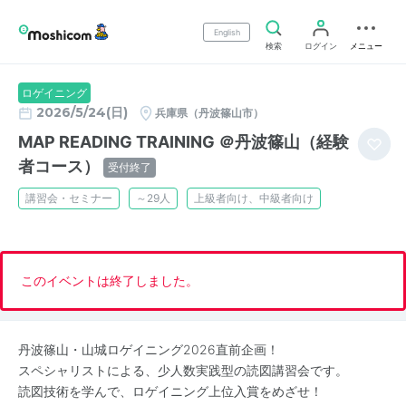
English
検索
ログイン
メニュー
ロゲイニング
2026/5/24(日)
兵庫県（丹波篠山市）
MAP READING TRAINING ＠丹波篠山（経験
者コース）
受付終了
講習会・セミナー
～29人
上級者向け、中級者向け
このイベントは終了しました。
丹波篠山・山城ロゲイニング2026直前企画！
スペシャリストによる、少人数実践型の読図講習会です。
読図技術を学んで、ロゲイニング上位入賞をめざせ！