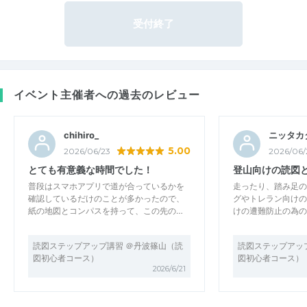
受付終了
イベント主催者への過去のレビュー
chihiro_
ニッタカ
5.00
2026/06/23
2026/06/
とても有意義な時間でした！
登山向けの読図
普段はスマホアプリで道が合っているかを
走ったり、踏み足の
確認しているだけのことが多かったので、
グやトレラン向けの
紙の地図とコンパスを持って、この先の…
けの遭難防止の為の
読図ステップアップ講習 ＠丹波篠山（読
読図ステップアッ
図初心者コース）
図初心者コース）
2026/6/21