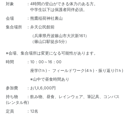
対象 ：4時間の登山ができる体力のある方。
中学生以下は保護者同伴必須。
会場 ：熊鷹稲荷神社裏山
集合場所 ：弁天公民館前
（兵庫県丹波篠山市大沢新161）
（篠山口駅徒歩5分）
※会場、集合場所は変更になる可能性があります。
時間 ：10：00～16：00
座学(1ｈ)・ フィールドワーク(4ｈ)・振り返り(1ｈ)
※山中で昼食時間あり
参加費 ：お1人6,000円
持ち物 ：飲み物、昼食、レインウェア、筆記具、コンパス
(レンタル有)
定員 ：12名