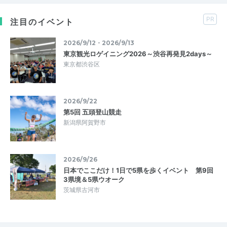
PR
注目のイベント
2026/9/12・2026/9/13
東京観光ロゲイニング2026～渋谷再発見2days～
東京都渋谷区
2026/9/22
第5回 五頭登山競走
新潟県阿賀野市
2026/9/26
日本でここだけ！1日で5県を歩くイベント 第9回
3県境＆5県ウオーク
茨城県古河市