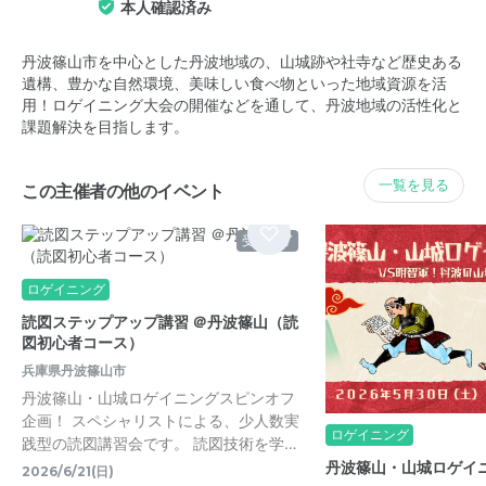
本人確認済み
丹波篠山市を中心とした丹波地域の、山城跡や社寺など歴史ある
遺構、豊かな自然環境、美味しい食べ物といった地域資源を活
用！ロゲイニング大会の開催などを通して、丹波地域の活性化と
課題解決を目指します。
一覧を見る
この主催者の他のイベント
受付終了
ロゲイニング
読図ステップアップ講習 ＠丹波篠山（読
図初心者コース）
兵庫県丹波篠山市
丹波篠山・山城ロゲイニングスピンオフ
企画！ スペシャリストによる、少人数実
ロゲイニング
践型の読図講習会です。 読図技術を学…
丹波篠山・山城ロゲイニ
2026/6/21(日)