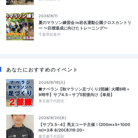
2026/8/11
夏のマラソン練習会 in岩名運動公園クロスカントリ
ー 〜目標達成に向けたトレーニング〜
千葉県佐倉市
あなたにおすすめのイベント
2026/8/18(火)
■ナベラン【秋マラソン足づくり2部練│火曜8時＋
9時半】サブ4.5～サブ5前後向け【単発】
東京都千代田区
2026/8/20(木)
【サブ3.5∼4】亮太コーチ主催！(200m×5+1000
m)×3本 8/20(木)19:20~
東京都千代田区