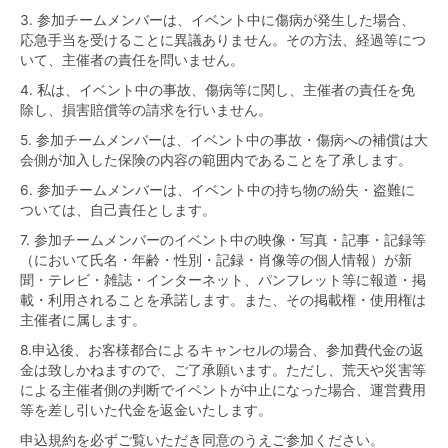
3. 参加チームメンバーは、イベント中に傷病が発生した場合、
応急手当を受けることに異議ありません。その方法、経過等につ
いて、主催者の責任を問いません。
4. 私は、イベント中の事故、傷病等に関し、主催者の責任を免
除し、損害賠償等の請求を行いません。
5. 参加チームメンバーは、イベント中の事故・傷病への補償は大
会側が加入した保険の内容の範囲内であることを了承します。
6. 参加チームメンバーは、イベント中の持ち物の紛失・盗難に
ついては、自己責任とします。
7. 参加チームメンバーのイベント中の映像・写真・記事・記録等
（において氏名・年齢・性別・記録・肖像等の個人情報）が新
聞・テレビ・雑誌・インターネット、パンフレット等に報道・掲
載・利用されることを承諾します。また、その掲載権・使用権は
主催者に属します。
8.申込後、お客様都合によるキャンセルの場合、参加費代金の返
金は致しかねますので、ご了承願います。ただし、荒天や災害等
による主催者側の判断でイベントが中止になった場合、運営費用
等を差し引いた代金を返金いたします。
申込規約を必ずご覧いただき同意のうえご参加ください。