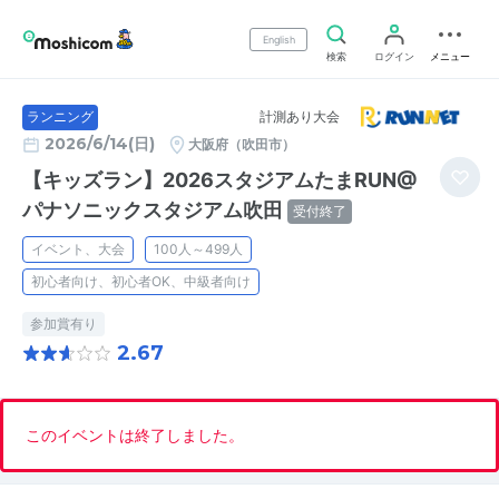
English
検索
ログイン
メニュー
計測あり大会
ランニング
2026/6/14(日)
大阪府（吹田市）
【キッズラン】2026スタジアムたまRUN@
パナソニックスタジアム吹田
受付終了
イベント、大会
100人～499人
初心者向け、初心者OK、中級者向け
参加賞有り
2.67
このイベントは終了しました。