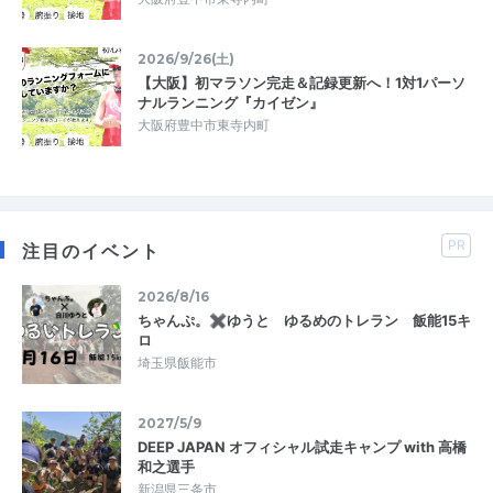
2026/9/26(土)
【大阪】初マラソン完走＆記録更新へ！1対1パーソ
ナルランニング『カイゼン』
大阪府豊中市東寺内町
PR
注目のイベント
2026/8/16
ちゃんぷ。✖ゆうと ゆるめのトレラン 飯能15キ
ロ
埼玉県飯能市
2027/5/9
DEEP JAPAN オフィシャル試走キャンプ with 高橋
和之選手
新潟県三条市