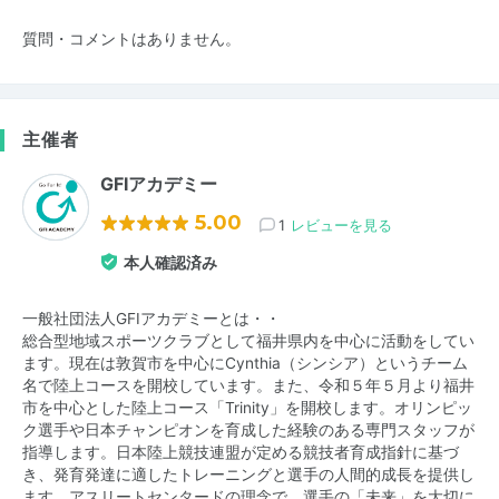
質問・コメントはありません。
主催者
GFIアカデミー
5.00
1
レビューを見る
本人確認済み
一般社団法人GFIアカデミーとは・・
総合型地域スポーツクラブとして福井県内を中心に活動をしてい
ます。現在は敦賀市を中心にCynthia（シンシア）というチーム
名で陸上コースを開校しています。また、令和５年５月より福井
市を中心とした陸上コース「Trinity」を開校します。オリンピッ
ク選手や日本チャンピオンを育成した経験のある専門スタッフが
指導します。日本陸上競技連盟が定める競技者育成指針に基づ
き、発育発達に適したトレーニングと選手の人間的成長を提供し
ます。アスリートセンタードの理念で、選手の「未来」を大切に