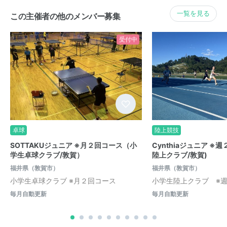
一覧を見る
この主催者の他のメンバー募集
受付中
卓球
陸上競技
SOTTAKUジュニア ※月２回コース（小
Cynthiaジュニア ※
学生卓球クラブ/敦賀）
陸上クラブ/敦賀)
福井県（敦賀市）
福井県（敦賀市）
小学生卓球クラブ ※月２回コース
小学生陸上クラブ ※
毎月自動更新
毎月自動更新