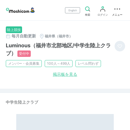
English
検索
ログイン
メニュー
陸上競技
毎月自動更新
福井県（福井市）
Luminous（福井市北部地区/中学生陸上クラ
ブ）
受付中
メンバー・会員募集
100人～499人
レベル問わず
掲示板を見る
中学生陸上クラブ