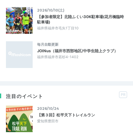
2026/10/10(土)
【参加者限定】北陸ふくい30K駐車場(花月橋臨時
駐車場)
福井県福井市毛矢1丁目10
毎月自動更新
JOINus（福井市西部地区/中学生陸上クラブ）
福井県福井市若杉4-1402
PR
注目のイベント
2026/10/24
【第３回】松平天下トレイルラン
愛知県豊田市