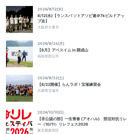
2026/8/12(水)
8/12(水)【ランスパ ソトアソビ連＠7kビルドアッ
プ走】
大阪府大東市
2026/8/24(月)
【8月】アベスイム in 開成山
福島県郡山市
2026/8/22(土)
【8/22開催】らんラボ！宝塚練習会
兵庫県宝塚市
2026/10/11(日)
【非公認の部】一生青春 (アオハル) 部活対抗リレ
ー（10/11）リレフェス2026
東京都新宿区