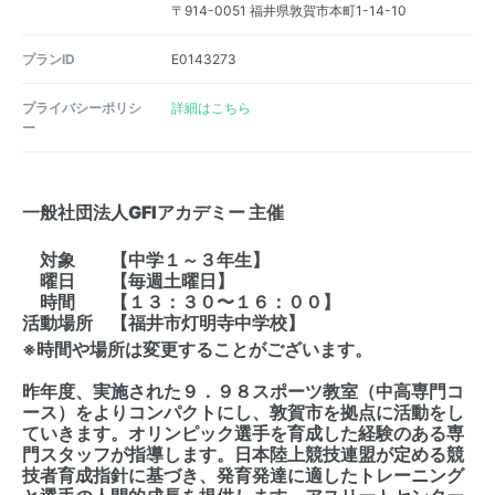
〒914-0051 福井県敦賀市本町1-14-10
プランID
E0143273
プライバシーポリシ
詳細はこちら
ー
一般社団法人GFIアカデミー 主催
対象 【中学１～３年生】
曜日 【毎週土曜日】
時間 【１３：３０〜１６：００】
活動場所 【福井市灯明寺中学校】
※時間や場所は変更することがございます。
昨年度、実施された９．９８スポーツ教室（中高専門コ
ース）をよりコンパクトにし、敦賀市を拠点に活動をし
ていきます。オリンピック選手を育成した経験のある専
門スタッフが指導します。日本陸上競技連盟が定める競
技者育成指針に基づき、発育発達に適したトレーニング