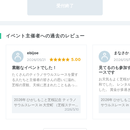
受付終了
イベント主催者への過去のレビュー
ebijoe
まなさか
5.00
2026/05/21
2026/05/
素敵なイベントでした！
見てるのも参加
ースです
たくさんのティラノサウルスレースを愛す
お天気もよく芝桜が
る人たちと主催者の皆さんの思いに溢れ、
和でした。 レンタ
芝桜の景観、天候に恵まれたこともあっ…
した。 賞金が多過
2026年 ひがしもこと芝桜記念 ティラノ
2026年 ひがし
サウルスレース in 大空町 （芝桜ステー…
サウルスレース in
2026/5/10