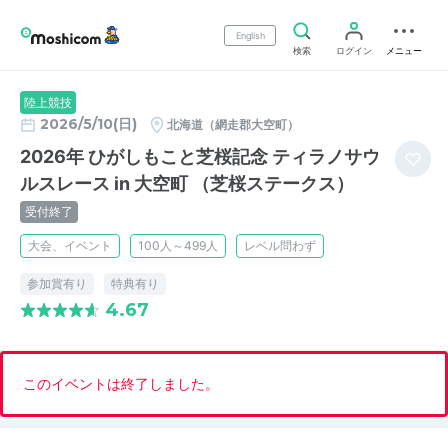
English
検索
ログイン
メニュー
陸上競技
2026/5/10(日)
北海道（網走郡大空町）
2026年 ひがしもこと芝桜記念 ティラノサウ
ルスレース in 大空町 （芝桜ステークス）
受付終了
大会、イベント
100人～499人
レベル問わず
参加賞有り
特典有り
4.67
このイベントは終了しました。