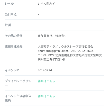
レベル
レベル問わず
当日申込
-
計測
-
その他の特徴
参加賞有り、特典有り
主催者連絡先
大空町ティラノサウルスレース実行委員会
ozora.trex@gmail.com、080-9022-2535
〒099-2322 北海道網走郡大空町網走郡大空町女
満別西二条4丁目1-5
イベントID
E0143224
プライバシーポリシ
詳細はこちら
ー
イベント主催者申込
詳細はこちら
規約