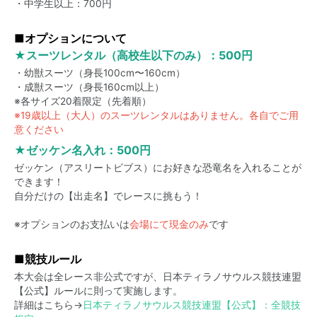
・中学生以上：700円
■オプションについて
★スーツレンタル（高校生以下のみ）：500円
・幼獣スーツ（身長100cm〜160cm）
・成獣スーツ（身長160cm以上）
※各サイズ20着限定（先着順）
※19歳以上（大人）のスーツレンタルはありません。各自でご用
意ください
★ゼッケン名入れ：500円
ゼッケン（アスリートビブス）にお好きな恐竜名を入れることが
できます！
自分だけの【出走名】でレースに挑もう！
※オプションのお支払いは
会場にて現金のみ
です
■競技ルール
本大会は全レース非公式ですが、日本ティラノサウルス競技連盟
【公式】ルールに則って実施します。
詳細はこちら→
日本ティラノサウルス競技連盟【公式】：全競技