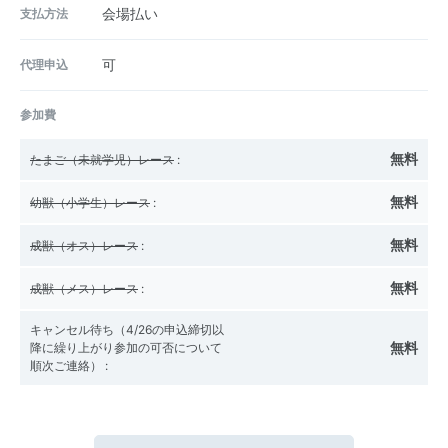
支払方法
会場払い
代理申込
可
参加費
無料
たまご（未就学児）レース
:
無料
幼獣（小学生）レース
:
無料
成獣（オス）レース
:
無料
成獣（メス）レース
:
キャンセル待ち（4/26の申込締切以
無料
降に繰り上がり参加の可否について
順次ご連絡）
: