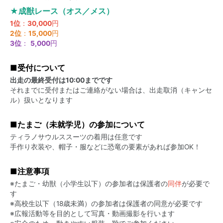
★成獣レース（オス／メス）
1位
：
30,000
円
2位
：
15,000
円
3位
：
5,000
円
■受付について
出走の最終受付は10:00までです
それまでに受付またはご連絡がない場合は、出走取消（キャンセ
ル）扱いとなります
■たまご（未就学児）の参加について
ティラノサウルススーツの着用は任意です
手作り衣装や、帽子・服などに恐竜の要素があれば参加OK！
■注意事項
※たまご・幼獣（小学生以下）の参加者は保護者の
同伴
が必要で
す
※高校生以下（18歳未満）の参加者は保護者の同意が必要です
※広報活動等を目的として写真・動画撮影を行います