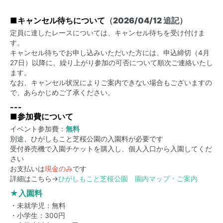
■
キャンセル待ちについて
（2026/04/12 追記）
定員に達したレースについては、キャンセル待ちを受け付けま
す。
キャンセル待ちでお申し込みいただいた方には、申込締切（4月
27日）以降に、繰り上がり参加の可否について順次ご連絡いたし
ます。
なお、キャンセル状況によりご案内できない場合もございますの
で、あらかじめご了承ください。
---
■参加費について
イベント参加費：
無料
別途、ひがしもこと芝桜公園の入園料が必要です
受付券売機で入園チケットを購入し、個人入口から入園してくだ
さい
お支払いは
現金のみ
です
詳細はこちら→
ひがしもこと芝桜公園 園内マップ・ご案内
★入園料
・未就学児：無料
・小学生：300円