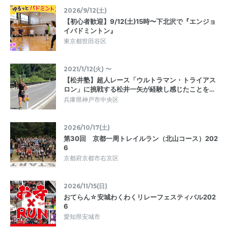
2026/9/12(土)
【初心者歓迎】9/12(土)15時〜下北沢で『エンジョ
イバドミントン』
東京都世田谷区
2021/1/12(火) 〜
【松井塾】超人レース「ウルトラマン・トライアス
ロン」に挑戦する松井一矢が経験し感じたことを…
兵庫県神戸市中央区
2026/10/17(土)
第30回 京都一周トレイルラン（北山コース）202
6
京都府京都市右京区
2026/11/15(日)
おてらん☆安城わくわくリレーフェスティバル202
6
愛知県安城市