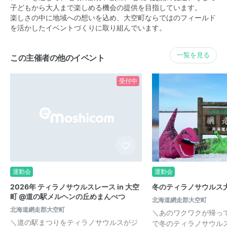
子どもから大人まで楽しめる機会の提供を目指しています。
楽しさの中に地域への想いを込め、大空町ならではのフィールド
を活かしたイベントづくりに取り組んでいます。
一覧を見る
この主催者の他のイベント
受付中
運動会
運動会
2026年 ティラノサウルスレース in 大空
冬のティラノサウルス大運
町 @道の駅メルヘンの丘めまんべつ
北海道網走郡大空町
北海道網走郡大空町
＼あのワクワクが帰っ
＼道の駅まつりをティラノサウルスがジ
で冬のティラノサウルス