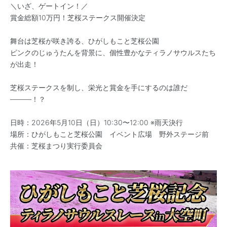
＼いざ、ゲートイン！／
賞金総額10万円！芝桜ステークス開催決定
舞台は芝桜が咲き誇る、ひがしもこと芝桜公園
ピンクのじゅうたんを背景に、個性豊かなティラノサウルスたち
が出走！
芝桜ステークスを制し、栄光と賞金を手にするのは誰だ
———！？
日時：2026年5月10日（日）10:30〜12:00 ※雨天決行
場所：ひがしもこと芝桜公園 イベント広場 野外ステージ前
共催：芝桜まつり実行委員会