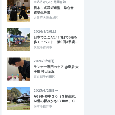
申込月から1ヶ月間有効
日本古式武術連盟 拳心會
道場生募集
大阪府大阪市旭区
2026/9/26(土)
日本でここだけ！1日で5県を
歩くイベント 第9回3県境…
茨城県古河市
2026/8/9(日)
ランナー専門のケア @皇居 大
手町 神田至近
東京都千代田区
2023/4/2(日) 〜
teru9820
A69B-谷中２０（Ｓ柳生駅、
5.00
5.00
7
2026/05/26
Ｍ道の駅みかも13.1km、Ｇ…
しく走る為に
トレラン初心者に最適！
栃木県佐野市
加させていただきまし
トレラン初心者には最適なイベントでし
いただけることで、自分
た。トレランの登り・下りの走り方の基本