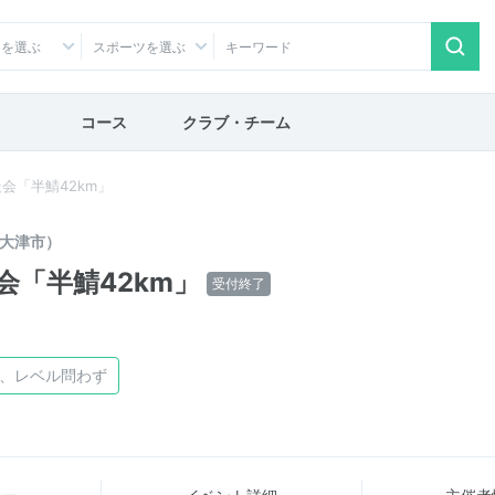
アを選ぶ
スポーツを選ぶ
コース
クラブ・チーム
会「半鯖42km」
大津市）
「半鯖42km」
受付終了
け、レベル問わず