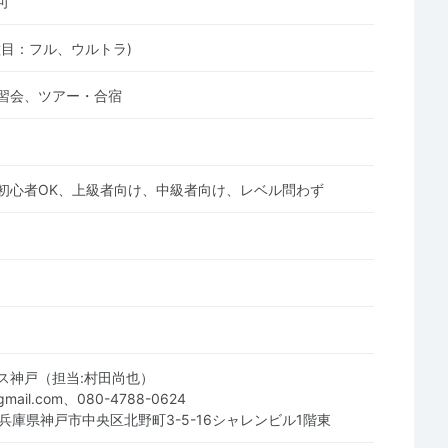
可
種目：フル、ウルトラ)
習会、ツアー・合宿
初心者OK、上級者向け、中級者向け、レベル問わず
ス神戸（担当:村田尚也）
@gmail.com、080-4788-0624
02 兵庫県神戸市中央区北野町3-5-16シャレンビル1階東