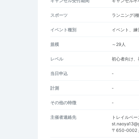
キャンセル受付期間
キャンセル不
スポーツ
ランニング(
イベント種別
イベント、練
規模
～29人
レベル
初心者向け、
当日申込
-
計測
-
その他の特徴
-
主催者連絡先
トレイルベー
st.naoya13
〒650-00