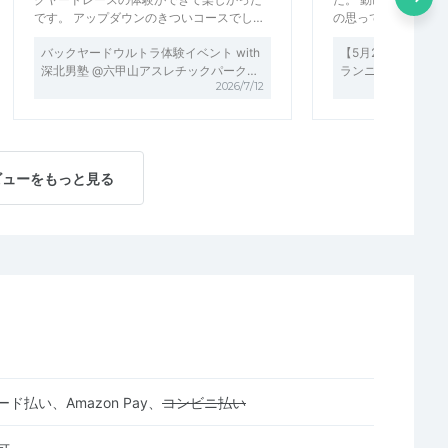
です。 アップダウンのきついコースでし…
の思っている感覚と
バックヤードウルトラ体験イベント with
【5月23日】ゆる
深北男塾 @六甲山アスレチックパーク…
ランニング講習&練
2026/7/12
ビューをもっと見る
ド払い、Amazon Pay、
コンビニ払い