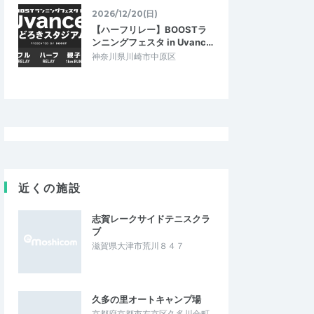
、実際にどんな動き…
を丁寧に教えていただきました。また、…
2026/12/20(日)
【ハーフリレー】BOOSTラ
っとはじめるトレイル
【5月23日】ゆるっとはじめるトレイル
ンニングフェスタ in Uvanc…
習会＋トレランシュ…
ランニング講習&練習会＋トレランシュ…
神奈川県川崎市中原区
2026/5/23
2026/5/23
近くの施設
志賀レークサイドテニスクラ
ブ
滋賀県大津市荒川８４７
久多の里オートキャンプ場
京都府京都市左京区久多川合町