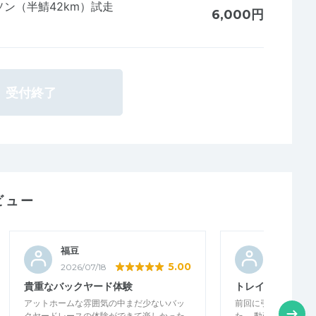
ン（半鯖42km）試走
6,000円
受付終了
ビュー
福豆
ポコ太郎
5.00
2026/07/18
2026/05/2
貴重なバックヤード体験
トレイルをより楽
アットホームな雰囲気の中まだ少ないバッ
前回に引き続き、参
クヤードレースの体験ができて楽しかった
た。 動画を撮って