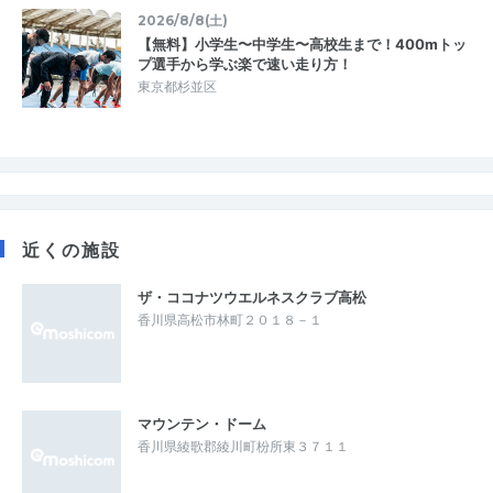
2026/8/8(土)
【無料】小学生〜中学生〜高校生まで！400mトッ
プ選手から学ぶ楽で速い走り方！
東京都杉並区
近くの施設
ザ・ココナツウエルネスクラブ高松
香川県高松市林町２０１８－１
マウンテン・ドーム
香川県綾歌郡綾川町枌所東３７１１