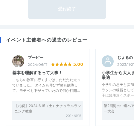
受付終了
イベント主催者への過去のレビュー
プーピー
じょるの
5.00
2024/06/17
2023/11/2
基本を理解するって大事！
小学生から大人
最適
こちらの教室に行くまでは、ただただ走っ
小学生の息子と参加
ていました。 タイムも伸びず膝も故障し
ラソンの練習として
て、モチベも下がっていたので何か打開…
子は普段違うスポー
【札幌】2024.6.15（土）ナチュラルラン
第2回海の中道ベ
ニング教室
ー大会
2024/6/15