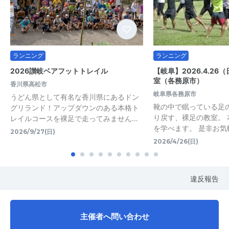
ランニング
ランニング
2026讃岐ベアフットトレイル
【岐阜】2026.4.2
室（各務原市）
香川県高松市
岐阜県各務原市
うどん県として有名な香川県にあるドン
靴の中で眠っている足
グリランド！アップダウンのある本格ト
り戻す、裸足の教室。
レイルコースを裸足で走ってみません…
を学べます。 是非お気
2026/9/27(日)
2026/4/26(日)
違反報告
主催者へ問い合わせ