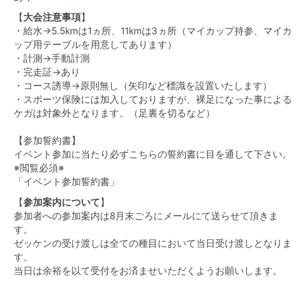
【
大会注意事項
】
・給水→5.5kmは1ヵ所、11kmは3ヵ所（マイカップ持参、マイカ
ップ用テーブルを用意してあります）
・計測→手動計測
・完走証→あり
・コース誘導→原則無し（矢印など標識を設置いたします）
・スポーツ保険には加入しておりますが、裸足になった事による
ケガは対象外となります。（足裏を切るなど）
【参加誓約書】
イベント参加に当たり必ずこちらの誓約書に目を通して下さい。
※閲覧必須※
「イベント参加誓約書」
【
参加案内について
】
参加者への参加案内は8月末ごろにメールにて送らせて頂きま
す。
ゼッケンの受け渡しは全ての種目において当日受け渡しとなりま
す。
当日は余裕を以て受付をお済ませいただくようお願いします。