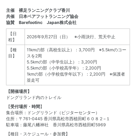
主催 裸足ランニングクラブ香川
共催 日本ベアフットランニング協会
協賛 Barefootinc Japan株式会社
【日
2026年9月27日（日） ※小雨決行、荒天中止
程】
【種
11kmの部（高校生以上）：3,700円 ※5.5kmのコー
目】
スを2周
5.5kmの部（中学生以上）：3,200円
5.5kmの部（小学校高学年）：2,200円
1kmの部（小学校低学年以下）：2,200円 ※保護者
並走可
【開催場所】
ドングリランド内のトレイル
【
受付場所・時間
】
集合場所：
ドングリランド（ビジターセンター）
住所：〒761-0445 香川県高松市西植田町６０８２−１
駐車場：
藤尾八幡神社 香川県高松市西植田町5969
【種目・スケジュール・参加費】