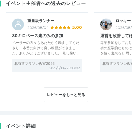
イベント主催者への過去のレビュー
重量級ランナー
ロッキー
5.00
2026/08/04
2026/08
30キロペース走のみの参加
運営を改善して
ペーサーの方々もあたたかく励ましてくだ
毎年参加をしており
さり、本番に向けて良い練習ができまし
初の座学的なものは
た。ありがとうございました。 蒸し暑い…
を短く出来ると 思
北海道マラソン教室2026
北海道マラソン教室
2026/5/10～2026/8/2
レビューをもっと見る
イベント詳細