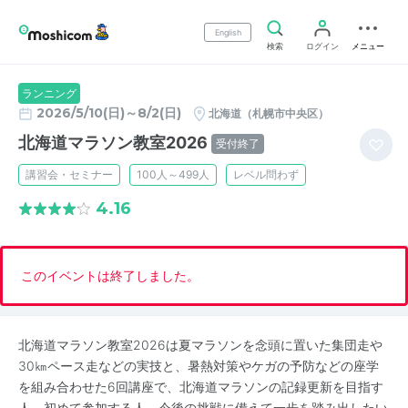
English
検索
ログイン
メニュー
ランニング
2026/5/10(日)～8/2(日)
北海道（札幌市中央区）
北海道マラソン教室2026
受付終了
講習会・セミナー
100人～499人
レベル問わず
4.16
このイベントは終了しました。
北海道マラソン教室2026は夏マラソンを念頭に置いた集団走や
30㎞ペース走などの実技と、暑熱対策やケガの予防などの座学
を組み合わせた6回講座で、北海道マラソンの記録更新を目指す
人、初めて参加する人、今後の挑戦に備えて一歩を踏み出したい