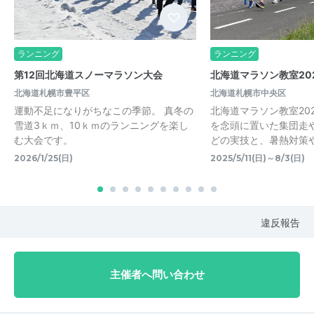
ランニング
ランニング
第12回北海道スノーマラソン大会
北海道マラソン教室20
北海道札幌市豊平区
北海道札幌市中央区
運動不足になりがちなこの季節。 真冬の
北海道マラソン教室20
雪道3ｋｍ、10ｋｍのランニングを楽し
を念頭に置いた集団走
む大会です。
どの実技と、暑熱対策
2026/1/25(日)
2025/5/11(日)～8/3(日)
違反報告
主催者へ問い合わせ