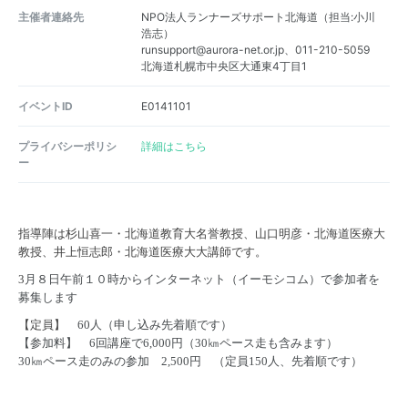
主催者連絡先
NPO法人ランナーズサポート北海道（担当:小川
浩志）
runsupport@aurora-net.or.jp、011-210-5059
北海道札幌市中央区大通東4丁目1
イベントID
E0141101
プライバシーポリシ
詳細はこちら
ー
指導陣は杉山喜一・北海道教育大
名誉
教授、山口明彦・北海道医療大
教授、井上恒志郎・北海道医療大大講師です。
3
月８日午前１０時からインターネット（イーモシコム）で参加者を
募集します
【定員】
60
人（申し込み先着順です）
【参加料】
6
回講座で
6,000
円（
30
㎞ペース走も含みます）
30
㎞ペース走のみの参加
2,500
円 （定員
150
人、先着順です）