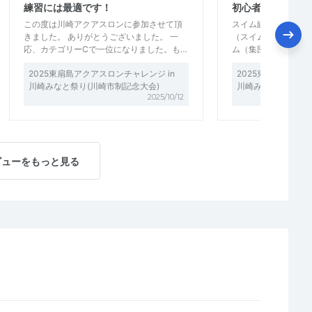
練習には最適です！
初心者でも気軽に
この度は川崎アクアスロンに参加させて頂
スイム練習会のなか
きました。 ありがとうございました。 一
（スイム→ランの間
応、カテゴリーCで一位になりました。も…
ム（集団泳やブイの
2025東扇島アクアスロンチャレンジ in
2025東扇島アクア
川崎みなと祭り(川崎市制記念大会)
川崎みなと祭り(川
2025/10/12
ビューをもっと見る