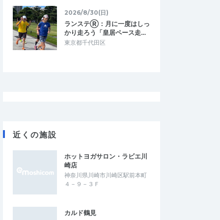
2026/8/30(日)
ランステⓇ：月に一度はしっ
かり走ろう「皇居ペース走…
東京都千代田区
近くの施設
ホットヨガサロン・ラビエ川
崎店
神奈川県川崎市川崎区駅前本町
４－９－３Ｆ
たもち
benzo2903
4.33
5.00
2025/10/15
カルド鶴見