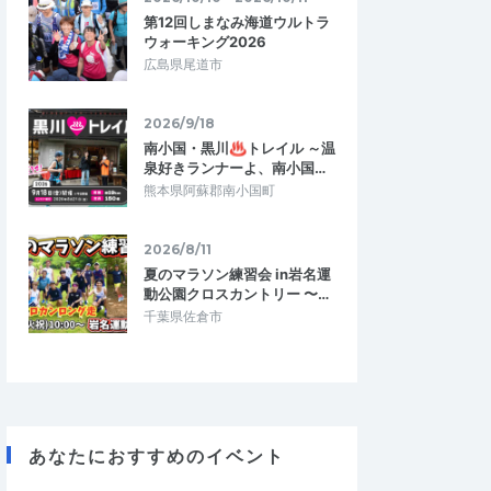
第12回しまなみ海道ウルトラ
ウォーキング2026
広島県尾道市
2026/9/18
南小国・黒川♨トレイル ～温
泉好きランナーよ、南小国…
熊本県阿蘇郡南小国町
2026/8/11
夏のマラソン練習会 in岩名運
動公園クロスカントリー 〜…
千葉県佐倉市
あなたにおすすめのイベント