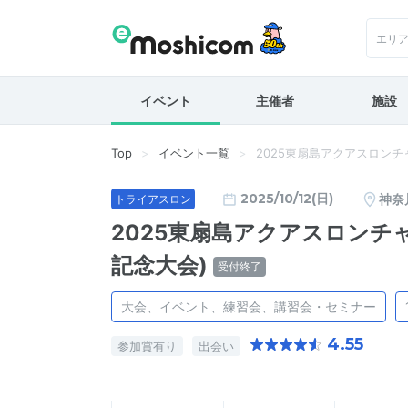
エリ
イベント
主催者
施設
Top
イベント一覧
2025東扇島アクアスロンチ
2025/10/12(日)
神奈
トライアスロン
2025東扇島アクアスロンチャ
記念大会)
受付終了
大会、イベント、練習会、講習会・セミナー
4.55
参加賞有り
出会い