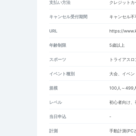
支払い方法
クレジットカー
キャンセル受付期間
キャンセル不
URL
https://www.k
年齢制限
5歳以上
スポーツ
トライアスロ
イベント種別
大会、イベン
規模
100人～499
レベル
初心者向け、
当日申込
-
計測
手動計測(P