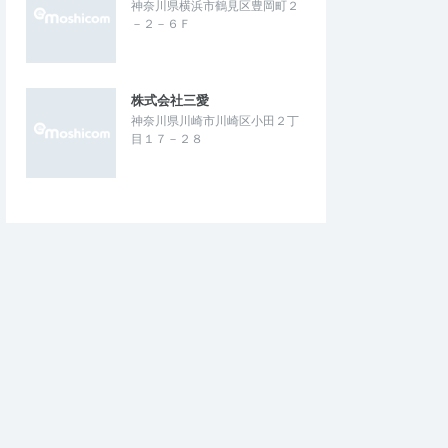
神奈川県横浜市鶴見区豊岡町２
参加できました
来年に向けての練習になります
－２－６Ｆ
で、トランジション
昨年に続き参加させて頂きました。昨年は
の動き）や海でのスイ
Ｂでしたが今年はＣに挑戦してみました。
回り方）で気をつけ…
トライアスロンより手軽に参加できるの…
株式会社三愛
スロンチャレンジ in
2025東扇島アクアスロンチャレンジ in
神奈川県川崎市川崎区小田２丁
崎市制記念大会)
川崎みなと祭り(川崎市制記念大会)
目１７－２８
2025/10/12
2025/10/12