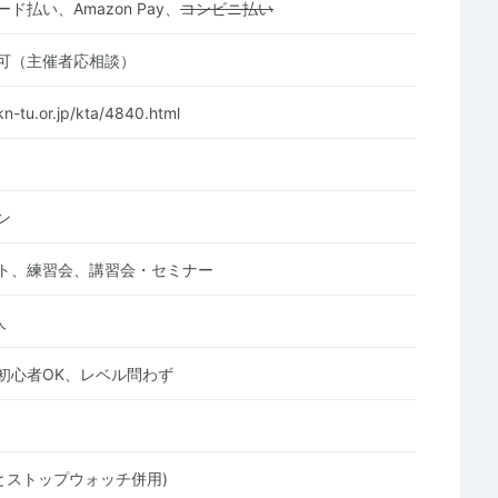
ド払い、Amazon Pay、
コンビニ払い
可（主催者応相談）
n-tu.or.jp/kta/4840.html
ン
ト、練習会、講習会・セミナー
人
初心者OK、レベル問わず
Cとストップウォッチ併用)