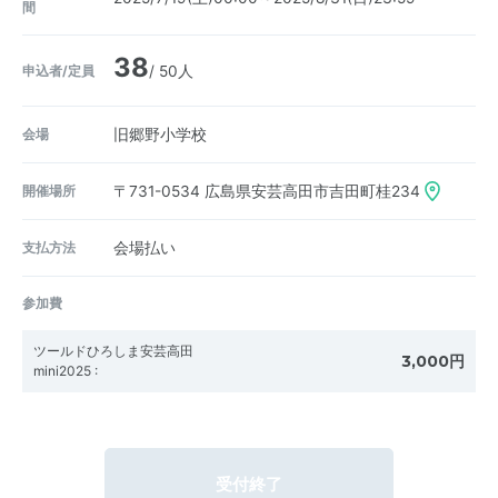
間
38
申込者/定員
/ 50人
会場
旧郷野小学校
開催場所
〒731-0534
広島県安芸高田市吉田町桂234
支払方法
会場払い
参加費
ツールドひろしま安芸高田
3,000円
mini2025
:
受付終了