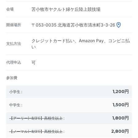
会場
苫小牧市ヤクルト緑ケ丘陸上競技場
開催場所
〒053-0035
北海道苫小牧市清水町3-3-26
クレジットカード払い、Amazon Pay、コンビニ払
支払方法
い
代理申込
可
参加費
1,200円
小学生
:
1,500円
中学生
:
1,800円
【アーリー(~8/31)】高校生以上
:
2,800円
【ノーマル(~8/31)】高校生以上
: