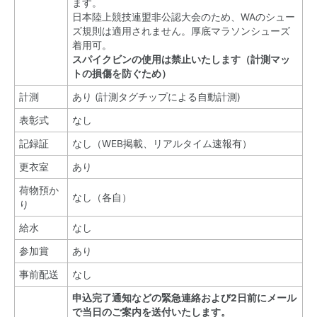
ます。
日本陸上競技連盟非公認大会のため、WAのシュー
ズ規則は適用されません。厚底マラソンシューズ
着用可。
スパイクビンの使用は禁止いたします（計測マッ
トの損傷を防ぐため）
計測
あり (計測タグチップによる自動計測)
表彰式
なし
記録証
なし（WEB掲載、リアルタイム速報有）
更衣室
あり
荷物預か
なし（各自）
り
給水
なし
参加賞
あり
事前配送
なし
申込完了通知などの緊急連絡および2日前にメール
で当日のご案内を送付いたします。