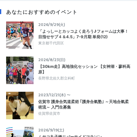
あなたにおすすめのイベント
2026/9/29(火)
「よっしーとカッコよく走ろう♪フォームは大事！
目指せサブ４＆4.5」7-9月期 単発(12)
東京都千代田区
2026/8/23(日)
【30km走】高地強化セッション 【女神湖・蓼科高
原】
長野県北佐久郡立科町
2023/12/21(木) 〜
佐賀市 護身合気道柔術 ｢護身合氣塾｣ ～天地合氣柔
術流～ 入門生募集
佐賀県佐賀市
2026/9/19(土)
ムサコ丸子橋リバーサイドマラソン