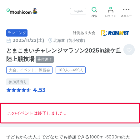
English
検索
ログイン
メニュー
計測あり大会
ランニング
2025/11/22(土)
北海道（苫小牧市）
とまこまいチャレンジマラソン2025in緑ケ丘
陸上競技場
受付終了
大会、イベント、練習会
100人～499人
参加賞有り
4.53
このイベントは終了しました。
子どもから大人までどなたでも参加できる1000m~5000mの大