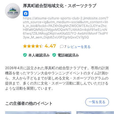
厚真町総合型地域文化・スポーツクラブ
https://atsuma-culture-sports-club-2.jimdosite.com/?
utm_source=ig&utm_medium=social&utm_content=lin
k_in_bio&fbclid=PAZXh0bgNhZW0CMTEAc3J0YwZhc
HBfaWQMMjU2MjgxMDQwNTU4AAGn4qbf91wELrsN
61wq7Z8JWAsgDKqVveKXaSS7Y2-AebhViMonFTkdPY
3yw_M_aem_Oqb8ZvU0PZgrbQxxCV7g5Q
4.47
7
レビューを見る
本人確認済み
電話確認済み
2026年4月に設立された厚真町の総合型クラブです。専用の計測
機器を使ったマラソン大会やランニングイベントのタイム計測か
ら、大人から子どもまでが楽しめる文化・スポーツプログラムの
提供まで、多くの方に文化・スポーツ活動に親しんでいただける
ような活動を展開しています。
一覧を見る
この主催者の他のイベント