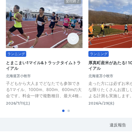
受付終了
ランニング
ランニング
とまこまい1マイル&トラックタイムトラ
厚真町産米があたる! 1
イアル
イアル
北海道苫小牧市
北海道苫小牧市
子どもから大人までどなたでも参加でき
走った方には必ずお米
る1マイル、1000m、800m、600mの大
な限りたくさんお渡し
会です。料金一律で複数種目、最大4種…
よる計測も実施します
2026/7/11(土)
2026/4/29(水)
違反報告