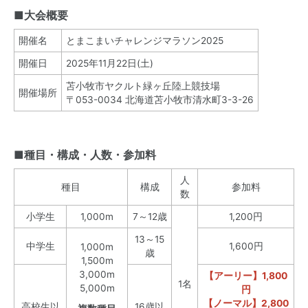
■大会概要
開催名
とまこまいチャレンジマラソン2025
開催日
2025年11月22日(土)
苫小牧市ヤクルト緑ヶ丘陸上競技場
開催場所
〒053-0034 北海道苫小牧市清水町3-3-26
■種目・構成・人数・参加料
人
種目
構成
参加料
数
小学生
1,000m
7～12歳
1,200円
13～15
中学生
1,600円
1,000m
歳
1,500m
3,000m
【アーリー】1,800
1名
5,000m
円
【ノーマル】2,800
高校生以
16歳以