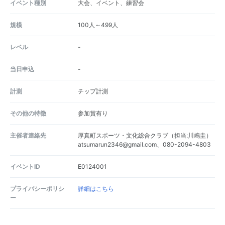
イベント種別
大会、イベント、練習会
規模
100人～499人
レベル
-
当日申込
-
計測
チップ計測
その他の特徴
参加賞有り
主催者連絡先
厚真町スポーツ・文化総合クラブ（担当:川嶋圭）
atsumarun2346@gmail.com、080-2094-4803
イベントID
E0124001
プライバシーポリシ
詳細はこちら
ー