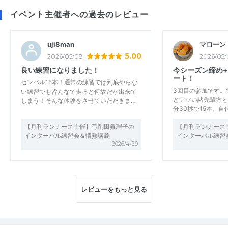
イベント主催者への過去のレビュー
uji8man
マローン
5.00
2026/05/08
2026/05/
良い練習になりました！
今シーズン締め
ート！
センバル15本！通常の練習では到底やらな
3回目の参加です。
い練習でも皆んなで走ると何故だか出来て
とアツい諸先輩方と
しまう！そんな体験をさせていただきま…
分30秒で15本、
【月刊ランナーズ主催】弓削田眞理子の
【月刊ランナーズ
インターバル練習会＆情熱講義
インターバル練習
2026/4/29
レビューをもっと見る