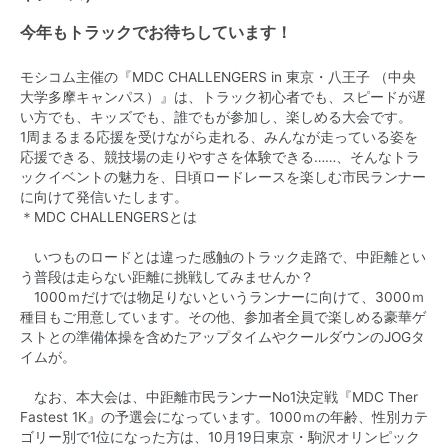
今年もトラックでお待ちしています！
モシコム主催の『MDC CHALLENGERS in 東京・八王子 （中央
大学多摩キャンパス）』は、トラック初心者でも、スピードが遅
い方でも、キッズでも、誰でもが参加し、楽しめる大会です。
1周まるまる応援を受けながら走れる、みんなが走っている姿を
応援できる、競技場の走りやすさを体験できる……、そんなトラ
ックイベントの魅力を、日頃ロードレースを楽しむ市民ランナー
に向けて発信いたします。
＊
MDC CHALLENGERSとは
いつものロードとは違った感触のトラック走路で、中距離とい
う普段は走らない距離に挑戦してみませんか？
1000ｍだけでは物足りないというランナーに向けて、3000ｍ
種目もご用意しています。その他、参加者全員で楽しめる豪華ゲ
ストとの準備体操を含めたアップタイムやクールダウンのJOGタ
イムが。
なお、本大会は、中距離市民ランナーNo1決定戦『
MDC Ther
Fastest 1K
』の予選会になっています。1000ｍの年齢、性別カテ
ゴリー別で1位になった方は、10月19日東京・駒沢オリンピック