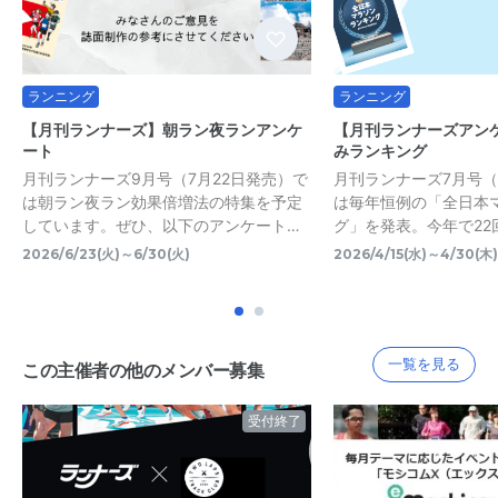
ランニング
ランニング
【月刊ランナーズ】朝ラン夜ランアンケ
【月刊ランナーズアン
ート
みランキング
月刊ランナーズ9月号（7月22日発売）で
月刊ランナーズ7月号（
は朝ラン夜ラン効果倍増法の特集を予定
は毎年恒例の「全日本
しています。ぜひ、以下のアンケート…
グ」を発表。今年で22
2026/6/23(火)～6/30(火)
2026/4/15(水)～4/30(木)
一覧を見る
この主催者の他のメンバー募集
受付終了