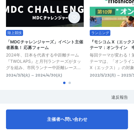
陸上競技
ランニング
「MDCチャレンジャーズ」イベント主催
『モシコム X（エック
者募集！ 応募フォーム
テーマ：オンライン 
2024年、日本を代表する中距離チーム
毎回テーマが変わる！第
『TWOLAPS』と月刊ランナーズがタッ
テーマは、「オンライ
グを組み、市民ランナー中距離レース…
X（エックス）』の対
2024/3/5(火) ～ 2024/4/30(火)
2022/5/23(月) ～ 2023/3
違反報告
主催者へ問い合わせ