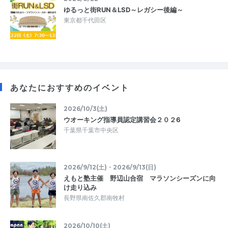
ゆるっと街RUN＆LSD～レガシー後編～
東京都千代田区
あなたにおすすめのイベント
2026/10/3(土)
ウオーキング指導員認定講習会２０２6
千葉県千葉市中央区
2026/9/12(土)・2026/9/13(日)
えもと塾主催 野辺山合宿 マラソンシーズンに向
け走り込み
長野県南佐久郡南牧村
2026/10/10(土)