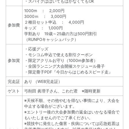
・スパイクははいてもはかなくてもOK
1000m ： 2,000円
3000ｍ ： 3,000円
２種目セット申込 ： 4,000円
参加費
キッズ ： 1,000円
学割あり 19歳～25歳の方は500円割引
（RUNPOキャッシュバック）
・応援グッズ
・モシコム申込で使える割引クーポン
参加賞
・限定アクリルお守り（1000m参加者）
・全国ランニング大会開催スケジュール冊子
・限定冊子PDF『今日からはじめるスピード走』
完走証
あり （WEB完走証）
ゲスト
弓削田 眞理子さん、こわだ君 ※随時更新
※天候不順、その他やむを得ない事情により、大会を
中止する場合がございます。
※エントリー後の大会参加費の返金はいかなる場合で
もいたしませんのでご了承ください。
※競技中に発生した傷害・疾病については応急処置は