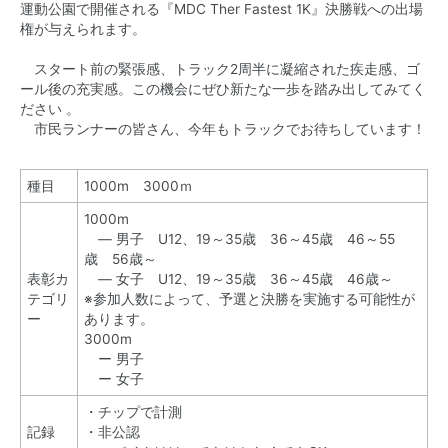
運動公園で開催される『MDC Ther Fastest 1K』決勝戦への出場
権が与えられます。
スタート前の緊張感、トラック2周半に凝縮された疾走感、ゴ
ール後の充実感。この機会にぜひ新たな一歩を踏み出してみてく
ださい 。
市民ランナーの皆さん、今年もトラックでお待ちしています！
種目
1000m 3000ｍ
1000m
― 男子 U12、19～35歳 36～45歳 46～55
歳 56歳～
表彰カ
― 女子 U12、19～35歳 36～45歳 46歳～
テゴリ
※参加人数によって、予選と決勝を実施する可能性が
ー
あります。
3000m
ー 男子
ー 女子
・チップで計測
記録
・非公認