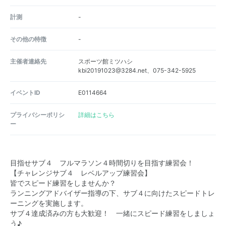
計測
-
その他の特徴
-
主催者連絡先
スポーツ館ミツハシ
kbi20191023@3284.net、075-342-5925
イベントID
E0114664
プライバシーポリシ
詳細はこちら
ー
目指せサブ４ フルマラソン４時間切りを目指す練習会！
【チャレンジサブ４ レベルアップ練習会】
皆でスピード練習をしませんか？
ランニングアドバイザー指導の下、サブ４に向けたスピードトレ
ーニングを実施します。
サブ４達成済みの方も大歓迎！ 一緒にスピード練習をしましょ
う♪