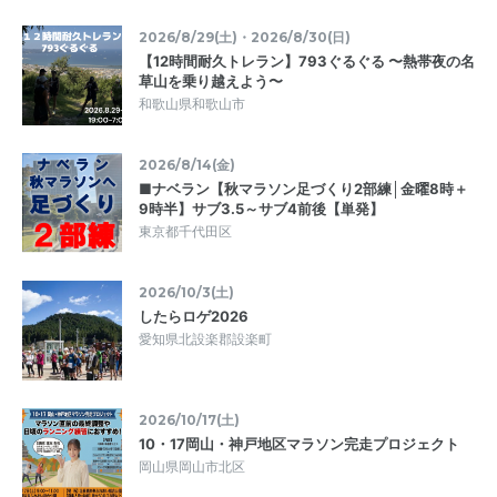
2026/8/29(土)・2026/8/30(日)
【12時間耐久トレラン】793ぐるぐる 〜熱帯夜の名
草山を乗り越えよう〜
和歌山県和歌山市
2026/8/14(金)
■ナベラン【秋マラソン足づくり2部練│金曜8時＋
9時半】サブ3.5～サブ4前後【単発】
東京都千代田区
2026/10/3(土)
したらロゲ2026
愛知県北設楽郡設楽町
2026/10/17(土)
10・17岡山・神戸地区マラソン完走プロジェクト
岡山県岡山市北区