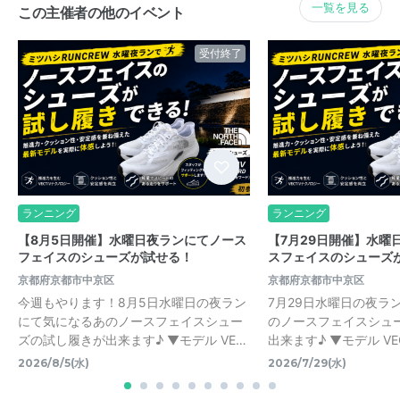
一覧を見る
この主催者の他のイベント
受付終了
ランニング
ランニング
【8月5日開催】水曜日夜ランにてノース
【7月29日開催】水曜
フェイスのシューズが試せる！
スフェイスのシューズ
京都府京都市中京区
京都府京都市中京区
今週もやります！8月5日水曜日の夜ラン
7月29日水曜日の夜ラ
にて気になるあのノースフェイスシュー
のノースフェイスシュ
ズの試し履きが出来ます♪ ▼モデル VE…
出来ます♪ ▼モデル VECTI
2026/8/5(水)
2026/7/29(水)