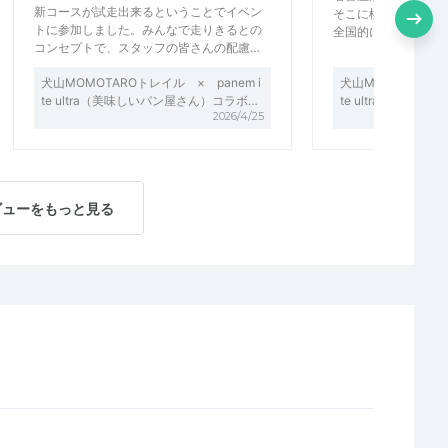
新コースが試走出来るということでイベン
そこに桃太郎神社⛩️
トに参加しました。みんなで走りきるとの
全国的には岡山県か
コンセプトで、スタッフの皆さんの配慮…
犬山MOMOTAROトレイル × panem i
犬山MOMOTAROト
te ultra（美味しいパン屋さん）コラボ…
te ultra（美味
2026/4/25
ビューをもっと見る