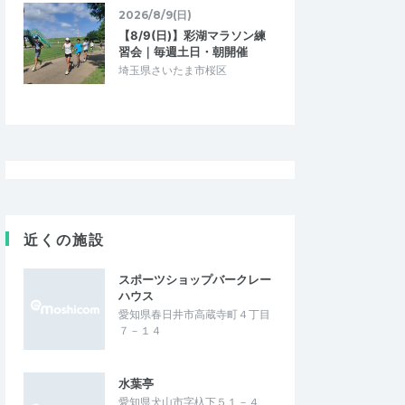
2026/8/9(日)
【8/9(日)】彩湖マラソン練
習会｜毎週土日・朝開催
埼玉県さいたま市桜区
近くの施設
スポーツショップバークレー
ハウス
愛知県春日井市高蔵寺町４丁目
７－１４
はじめ3110
5.00
5.00
7
2026/02/11
うど楽しい☻
これから大きく育つかも
水葉亭
へ30分にある犬山市、
去年からトレランを始めて、レース二戦目
愛知県犬山市字杁下５１－４