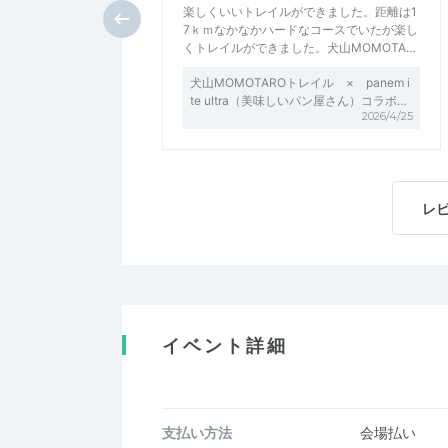
楽しくいいトレイルができました。距離は1
7ｋｍなかなかハードなコースでいたが楽し
くトレイルができました。犬山MOMOTA…
犬山MOMOTAROトレイル × panem i
te ultra（美味しいパン屋さん）コラボ…
2026/4/25
レ
イベント詳細
支払い方法
会場払い