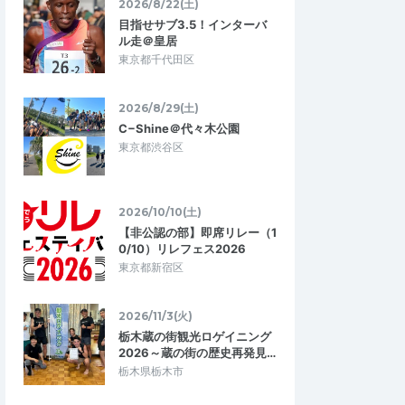
2026/8/22(土)
目指せサブ3.5！インターバ
ル走＠皇居
東京都千代田区
2026/8/29(土)
C−Shine＠代々木公園
東京都渋谷区
2026/10/10(土)
【非公認の部】即席リレー（1
0/10）リレフェス2026
東京都新宿区
2026/11/3(火)
栃木蔵の街観光ロゲイニング
2026～蔵の街の歴史再発見…
栃木県栃木市