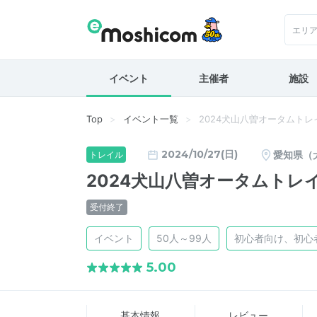
エリ
イベント
主催者
施設
Top
イベント一覧
2024犬山八曽オータムト
2024/10/27(日)
愛知県（
トレイル
2024犬山八曽オータムト
受付終了
イベント
50人～99人
初心者向け、初心
5.00
基本情報
レビュー