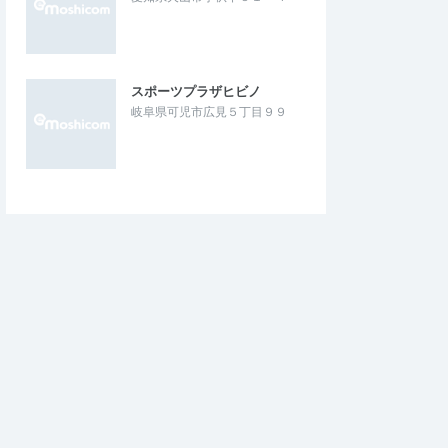
がある 桃太郎といえば
の超初心者ですが、楽しく、苦しく走れま
もしれないが愛知県…
した。 まだまだ参加者が少なく、混雑し…
レイル × panem i
犬山MOMOTAROトレイルランニングレ
スポーツプラザヒビノ
しいパン屋さん）コラボ…
ース
岐阜県可児市広見５丁目９９
2026/4/25
2026/1/31・2026/2/1